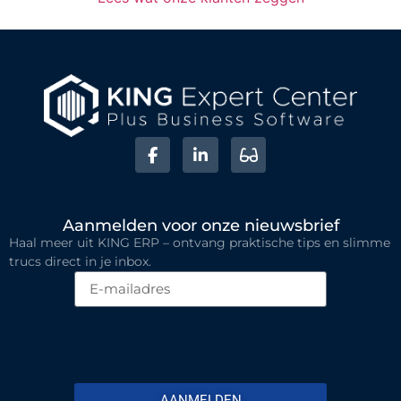
Aanmelden voor onze nieuwsbrief
Haal meer uit KING ERP – ontvang praktische tips en slimme
trucs direct in je inbox.
AANMELDEN