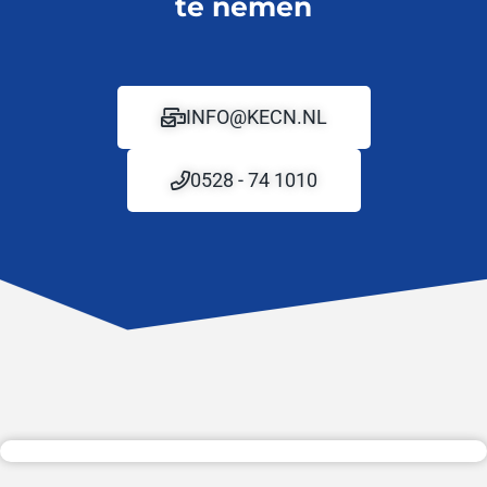
te nemen
INFO@KECN.NL
0528 - 74 1010