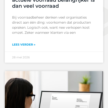
dan veel voorraad
Bij voorraadbeheer denken veel organisaties
direct aan één ding: voorkomen dat producten
opraken. Logisch ook, want nee verkopen kost
omzet. Zeker wanneer klanten via een
LEES VERDER »
28 mei 2026