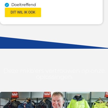
Doeltreffend
DIT WIL IK OOK
Deze mkb'ers vertrouwen op onze
oplossingen