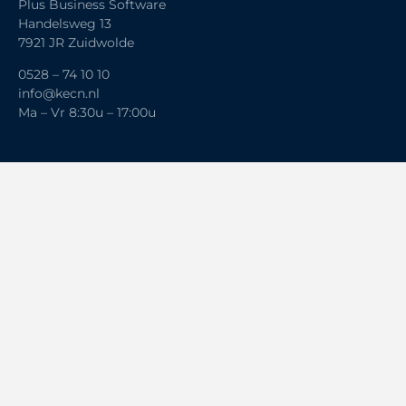
Plus Business Software
Handelsweg 13
7921 JR Zuidwolde
0528 – 74 10 10
info@kecn.nl
Ma – Vr 8:30u – 17:00u