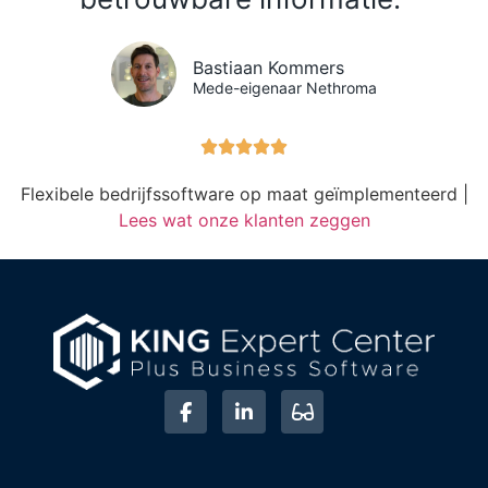
Bastiaan Kommers
Mede-eigenaar Nethroma





Flexibele bedrijfssoftware op maat geïmplementeerd |
Lees wat onze klanten zeggen