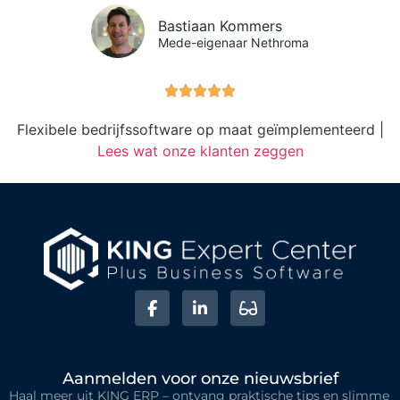
Bastiaan Kommers
Mede-eigenaar Nethroma





Flexibele bedrijfssoftware op maat geïmplementeerd |
Lees wat onze klanten zeggen
Aanmelden voor onze nieuwsbrief
Haal meer uit KING ERP – ontvang praktische tips en slimme